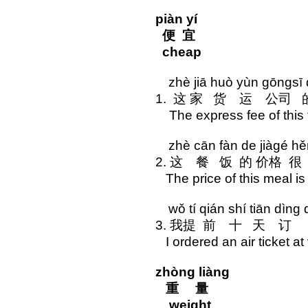
piàn yí
便 宜
cheap
zhè jiā huò yùn gōngsī d
1. 这 家 货 运 公司
The express fee of this 
zhè cān fàn de jiàgé hě
2. 这 餐 饭 的 价格 
The price of this meal is 
wǒ tí qián shí tiān dìng d
3. 我提 前 十 天 订 
I ordered an air ticket at
zhòng liàng
重 量
weight