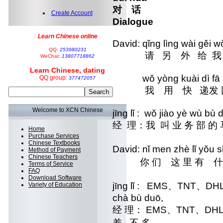
对 话
Create Account
Dialogue
Learn Chinese online
David: qǐng lìng wài gěi
QQ:
253980231
请 另 外 给 我 两 
WeChat:
13807718862
Learn Chinese, dating
wǒ yòng kuài dì fā hu
QQ group:
377472057
我 用 快 递发 回
Welcome to XCN Chinese
jīng lǐ : wǒ jiào yè wù bù
经 理：我 叫 业 务 部
Home
Purchase Services
Chinese Textbooks
David: nǐ men zhè lǐ yǒu
Method of Payment
Chinese Teachers
你 们 这 里 有 什 
Terms of Service
FAQ
Download Software
jīng lǐ : EMS、TNT、DHL、
Variety of Education
chà bù duō,
经 理： EMS、TNT、DHL
差 不 多，