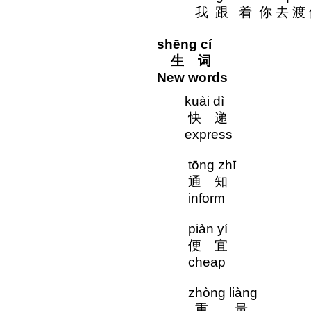
我 跟 着 你 去 渡 
shēng cí
生 词
New words
kuài dì
快 
express
tōng zhī
通 知
inform
piàn yí
便 
cheap
zhòng liàng
重 