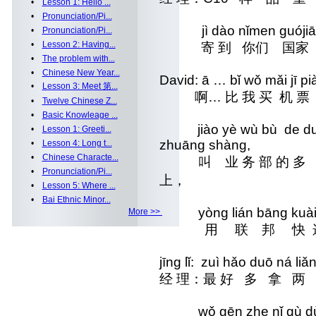
•
Lesson 1: Hello ...
•
Pronunciation/Pi...
jì dào nǐmen guójiā dà
•
Pronunciation/Pi...
•
Lesson 2: Having...
寄 到 你们 国家 大
•
The problem with...
•
Chinese New Year...
David: ā … bǐ wǒ mǎi jī pià
•
Lesson 3: Meet 第...
啊… 比 我 买 机 票 
•
Twelve Chinese Z...
•
Basic Knowleage ...
jiào yè wù bù de duō ná
•
Lesson 1: Greeti...
zhuāng shàng,
•
Lesson 4: Long t...
•
Chinese Characte...
叫 业 务 部 的 多
•
Pronunciation/Pi...
上，
•
Lesson 5: Where ...
•
Bai Ethnic Minor...
yòng lián bāng kuài dì 
More >>
用 联 邦 快 递 把
jīng lǐ: zuì hǎo duō ná li
经 理：最 好 多 拿 两
wǒ gēn zhe nǐ qù dù 