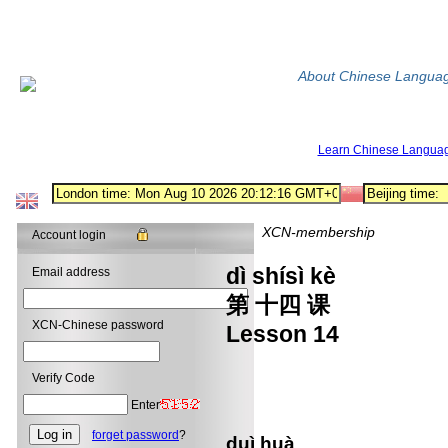
About Chinese Langua
Learn Chinese Langua
XCN-membership
Account login
dì shísì kè
Email address
第 十四 课
XCN-Chinese password
Lesson 14
fā 
Verify Code
发 
Enter
Deliver
forget password
?
duì huà