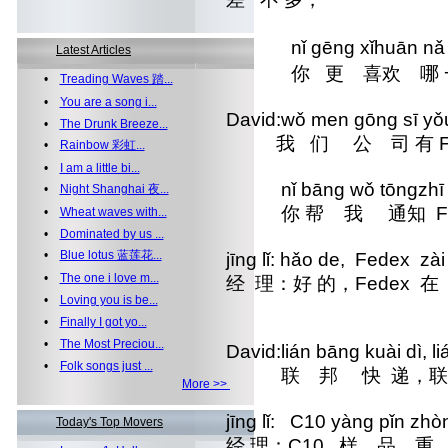
nǐ gēng xǐhuān nǎ 
Latest Articles
你 更 喜欢 哪 一
•
Treading Waves 踏...
•
You are a song i...
David:wǒ men gōng sī yǒ
•
The Drunk Breeze...
我 们 公 司 有 F
•
Rainbow 彩虹...
•
I am a little bi...
nǐ bāng wǒ tōngzhī Fe
•
Night Shanghai 夜...
你 帮 我 通知 Fed
•
Wheat waves with...
•
Dominated by us ...
•
Blue lotus 蓝莲花...
jīng lǐ: hǎo de, Fedex zài
•
The one i love m...
经 理：好 的，Fedex
•
Loving you is be...
•
Finally I got yo...
•
The Most Preciou...
David:lián bāng kuài dì, 
•
Folk songs just ...
联 邦 快 递，联 
More >>
jīng lǐ: C10 yàng pǐn zhò
Today's Top Movers
经 理：C10 样 品 重