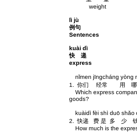
weight
lì jù
例句
Sentences
kuài dì
快 递
express
nǐmen jīngcháng yòng nǎ
1. 你们 经常 用 
Which express company d
goods?
kuàidì fèi shì duō shǎo
2. 快递 费 是 多 少 
How much is the expres