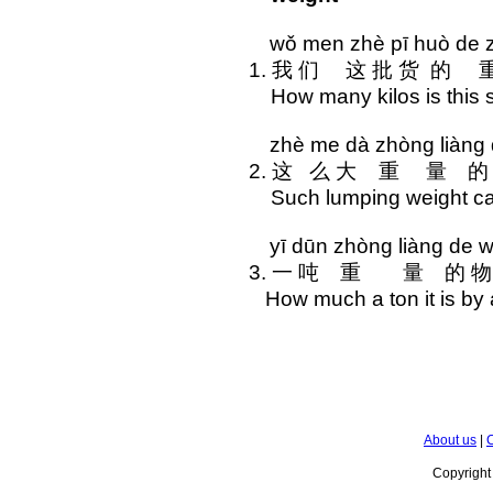
wǒ men zhè pī huò de zh
1. 我 们 这 批 货
How many kilos is this 
zhè me dà zhòng liàng d
2. 这 么 大 重 量 
Such lumping weight can
yī dūn zhòng liàng de w
3. 一 吨 重 量 的 
How much a ton it is by 
About us
|
C
Copyrigh