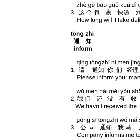
zhè gè bāo guǒ kuàidì dà
3. 这 个 包 裹 快递
How long will it take del
tōng zhī
通 知
inform
qǐng tōngzhī nǐ men jīngl
1. 请 通知 你 们 经
Please inform your mana
wǒ men hái méi yǒu shōu
2. 我 们 还 没 有 
We havn’t received the i
gōng sī tōngzhī wǒ mǎ s
3. 公 司 通知 我 马
Company informs me to 